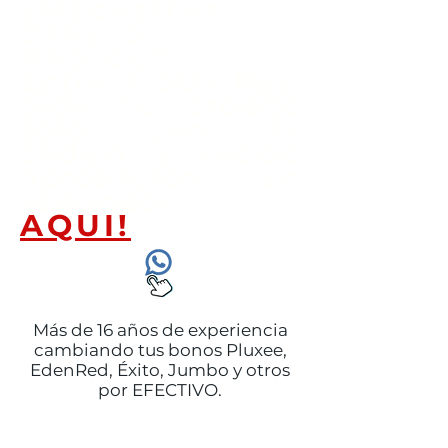
¿Necesitas
Dinero
Rápido?
Entra a SU+ Pay,
pide tu crédito
solo con la
cédula y recibe
aprobación en
segundos.
AQUI!
Más de 16 años de experiencia
cambiando tus bonos Pluxee,
EdenRed, Éxito, Jumbo y otros
por EFECTIVO.