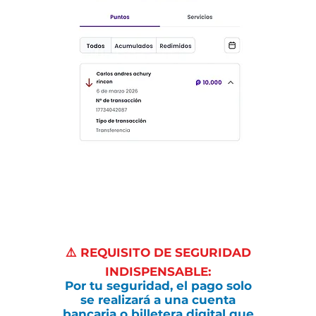
4. Finalmente cuando
validemos que los puntos son
transparentes y válidos, los
transfieres a la cuenta de
nosotros desde la aplicación de
puntos Colombia.
⚠️ REQUISITO DE SEGURIDAD
INDISPENSABLE:
Por tu seguridad, el pago solo
se realizará a una cuenta
bancaria o billetera digital que