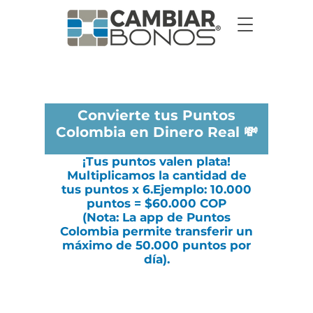
Cambiar Bonos por EFECTIVO INMEDIATO - 4
Sedes Bogotá y Medellín
-Pide Tu Cita en Cali, Barranquilla, Eje Cafetero-
Convierte tus Puntos
Colombia en Dinero Real 💸
¡Tus puntos valen plata!
Multiplicamos la cantidad de
tus puntos x 6.Ejemplo: 10.000
puntos = $60.000 COP
(Nota: La app de Puntos
Colombia permite transferir un
máximo de 50.000 puntos por
día).