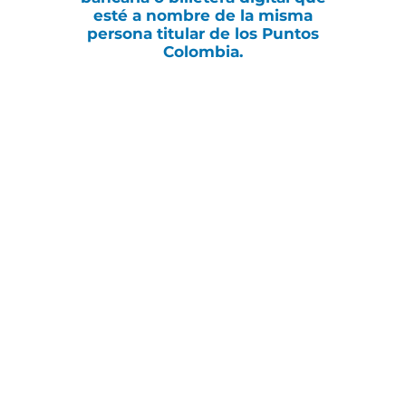
esté a nombre de la misma
persona titular de los Puntos
Colombia.
🏦 Formas de Pago
Recibe tu dinero de forma
rápida a través de:
💵 Efectivo y Corresponsales:
Depósitos en línea desde
nuestro corresponsal
Multibanca.
📱 Billeteras y Neobancos:
DaviPlata, Nubank, Lulobank.
(Nota: Las transferencias a
Nequi tienen un costo
adicional).
🏛️ Bancos Tradicionales:
Davivienda, Banco de