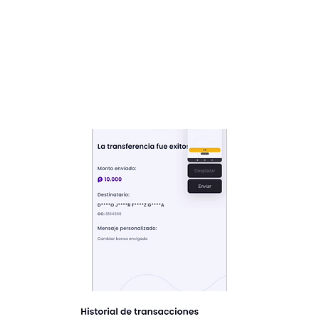
3. Envía tu comprobante En tu
app, ve a "Mis movimientos",
busca la transferencia que
acabas de hacer y despliega la
flechita hacia abajo. Toma un
pantallazo donde se vea
claramente: Fecha, Nombre
completo y Número de
transacción.