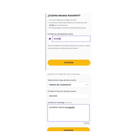
de Puntos Colombia y realiza la
transferencia a ese documento.